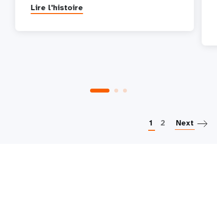
Lire l'histoire
P
1
2
Next