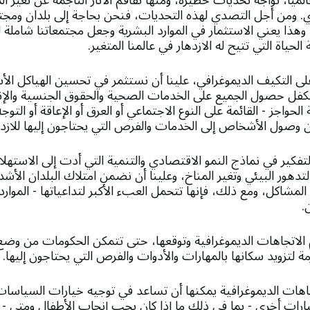
الميًا، نواجه تحديات خطيرة، ومنها تفاقم الأثار الناجمة عن تغير ا
ري. ومن أجل التصدي لهذه التحديات، فنحن بحاجة إلى بلدان ومجت
وهذا يعني الاستثمار في الموارد البشرية وجعل مجتمعاتنا شامل
لحياة التي تتيح له الازدهار في عالمنا المتغير.
ة على التكيف الديموغرافي، علينا أن نستثمر في تحسين الهياكل الأس
 نكفل حصول الجميع على الخدمات الصحية والحقوق الجنسية والإنجا
لحواجز - القائمة على النوع الاجتماعي أو العرق أو الإعاقة أو الت
ن وصول الأشخاص إلى الخدمات والفرص التي يحتاجون إليها للازدها
لتفكير في نماذج النمو الاقتصادي والتنمية التي أدت إلى الاستهل
تدهور البيئي وتغير المناخ، وعلينا أن نضمن امتلاك البلدان الأشد 
اكل، ومع ذلك، فإنها تتحمل العبء الأكبر لتداعياتها - الموارد ال
.
هم الاتجاهات الديموغرافية وتوقعها، حتى تتمكن الحكومات من و
ة لتزويد سكانها بالمهارات والأدوات والفرص التي يحتاجون إليها.
اهات الديموغرافية يمكنها أن تساعد في توجيه خيارات السياسات
ات أخرى - بما في ذلك ما إذا كان يجب إنجاب الأطفال ومتى - ل