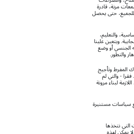
لمناخ، والصراعات
معات مرنة، قادرة
ة للجميع، حتى يحصل
اسية، والتعليم،
بية. ويتعين علينا
وجه الجنسي أو وضع
ر والتطور.
اك المفرط وتأجيج
فقرا - والتي لم
لازمة لبناء مرونة
ضع سياسات مستنيرة
 التي نتخذها
ا يمكن لهذه