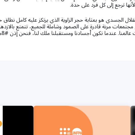
أنها ترجع إلى كل فرد على حدة.
لال الجسدي هو بمثابة حجر الزاوية الذي يرتكز عليه كامل نطاق حق
 مجتمعات مرنة قادرة على الصمود وشاملة للجميع، تتمتع بالازدهار
ا. عندما تكون أجسادنا ومستقبلنا ملك لنا، فنحن إذن #8مليارات_أقوياء_معًا .