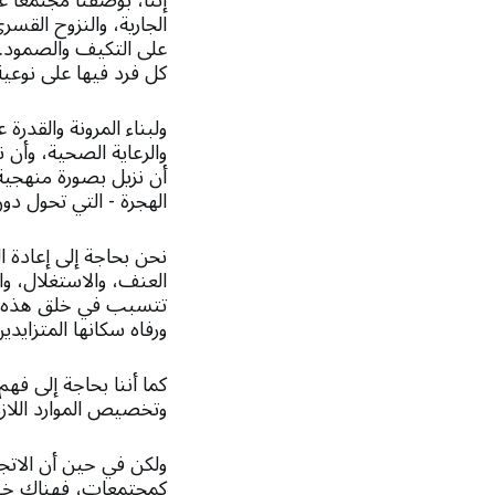
إننا، بوصفنا مجتمعًا ع
الجارية، والنزوح القس
على التكيف والصمود. 
كل فرد فيها على نوعية ا
ولبناء المرونة والقدر
والرعاية الصحية، وأن
أن نزيل بصورة منهجية ا
الهجرة - التي تحول دو
نحن بحاجة إلى إعادة ا
العنف، والاستغلال، وال
تتسبب في خلق هذه المش
ورفاه سكانها المتزايدين
كما أننا بحاجة إلى ف
وتخصيص الموارد اللازم
ولكن في حين أن الاتج
كمجتمعات، فهناك خيار