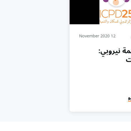
ي: التعهدات
12 November 2020
ة نيروبي:
ت
و