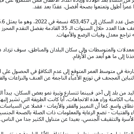
بر من النساء بعد الولادة وزيادة أعداد الأطفال ممن استمروا على ق
 عمراً أطول وتمتعوا بصحة أفضل، عقدًا بعد عقد.
ومن المتوقع أن يتضاعف هذا العدد خلال السنوات الـ 35 القادمة بف
 تراجع معدل وفيات الرضع والأمهات.
ء المعدلات والمتوسطات وإلى سكان البلدان والمناطق، سوف تزداد دق
نا إلى ما هو أبعد من الأرقام.
ارخة في متوسط العمر المتوقع إلى عدم التكافؤ في الحصول على ا
لتباين المجحف في توزيع الأعباء الناجمة عن العنف والنزاعات والف
د من بلد إلى آخر. فبينما تتسارع وتيرة نمو بعض السكان، يبدأ ا
اب الكامنة وراء هذه الاتجاهات، أياً كانت الطريقة التي تشير إلي
نطاق واسع. كما أن التمييز والفقر والأزمات - فضلا عن السياسات
اء والفتيات - تضع الرعاية والمعلومات ذات الصلة بالصحة الجنسية 
لأسرة والتثقيف الجنسي، بعيدا عن متناول الكثير جدا من الناس.