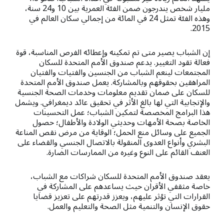
مليار شخص يندرجون ضمن الفئة العمرية بين 10 و24 سنة،
وهذه الفئة تمثل 24 في المائة من إجمالي سكان العالم في
2015.
إن الشباب يصير متى تم تمكينه وإعطائه الفرص المناسبة، قوة
فعالة تقود التغيير. يدعم صندوق الأمم المتحدة للسكان
المجتمعات لينعم الشباب من الجنسين والفتيات والفتيان
المراهقين بحقوقهم وبالمشاركة. يعمل صندوق الأمم المتحدة
للسكان على ضمان تقديم معلومات وخدمات الصحة الجنسية
والإنجابية التي لها بالغ الأثر في تحقيق عائد ديمغرافي. ويشمل
هذا البرامج المخصصة لتمكين الشباب؛ عمل التحسينات
الخاصة بصحة الأمهات وحديثي الولادة والأطفال؛ حصول
الجميع على وسائل منع الحمل؛ الوقاية من مرض نقص المناعة
البشري وأنواع العدوى المنقولة بالاتصال الجنسي والقضاء على
العنف القائم على النوع وغيره من الممارسات الضارة.
يعقد صندوق الأمم المتحدة للسكان شراكات مع الشباب،
خاصة مثقفي الأقران حيث يساعدهم على المشاركة في
القرارات التي تؤثر عليهم، ويعزز قدرتهم على تعزيز قضايا
حقوق الإنسان والتنمية مثل الصحة والتعليم والعمل.